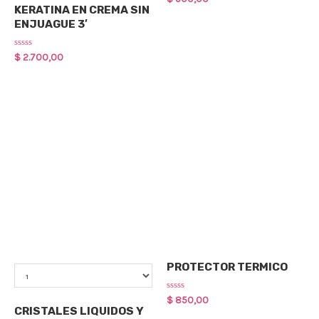
0
KERATINA EN CREMA SIN
out
ENJUAGUE 3′
of
5
Rated
$
2.700,00
0
out
of
5
Cuidado Capilar
Qty
PROTECTOR TERMICO
Cuidado Capilar
Rated
$
850,00
0
CRISTALES LIQUIDOS Y
out