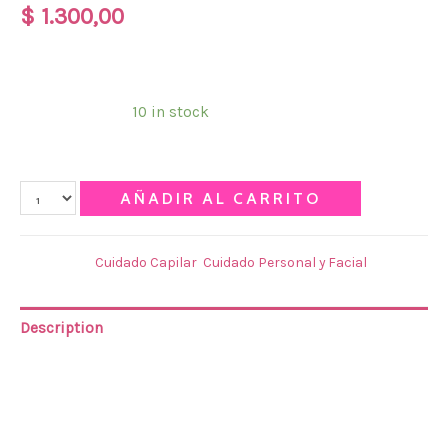
$
1.300,00
REPARA & NUTRE
Disponibilidad:
10 in stock
Qty
AÑADIR AL CARRITO
Categories:
Cuidado Capilar
,
Cuidado Personal y Facial
Description
SHOCK REPARADOR INTENSIVO CON KERATINA
Su fórmula con Keratina para pelos secos y dañados,