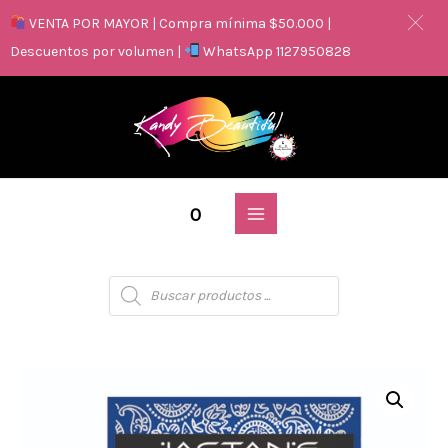
VENTA POR MAYOR | Compra mínima $50.000 |
Descuentos por volumen |
WhatsApp 1127950828
0