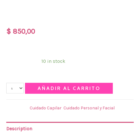
CREMA DE ARGAN Y
COLAGENO CAPILAR
$
850,00
SACHET CREMA DE ARGAN Y COLAGENO JACTANS
Disponibilidad:
10 in stock
Qty
AÑADIR AL CARRITO
Categories:
Cuidado Capilar
,
Cuidado Personal y Facial
Description