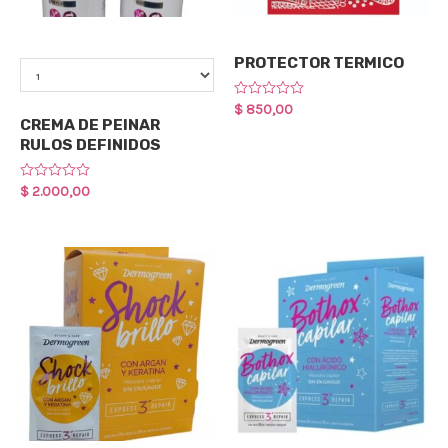
Cuidado Capilar
Qty
PROTECTOR TERMICO
Cuidado Capilar
Rated
$
850,00
0
CREMA DE PEINAR
out
RULOS DEFINIDOS
of
5
Rated
$
2.000,00
0
out
of
5