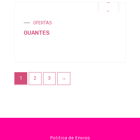
OFERTA
OFERTAS
GUANTES
$
93.000,00
1
2
3
→
Politica de Envios