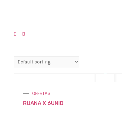
Showing 1–12 of 34 results
OFERTA
OFERTAS
RUANA X 6UNID
$
51.000,00