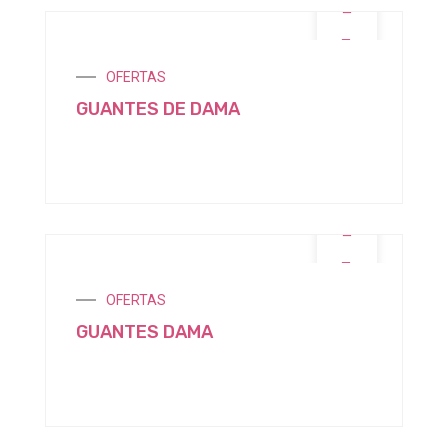
OFERTA
OFERTAS
GUANTES DE DAMA
$
110.000,00
OFERTA
OFERTAS
GUANTES DAMA
$
99.000,00