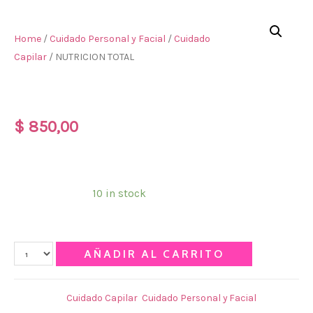
Home
/
Cuidado Personal y Facial
/
Cuidado
Capilar
/ NUTRICION TOTAL
NUTRICION TOTAL
$
850,00
SACHET NUTRICION TOTAL JACTANS
Disponibilidad:
10 in stock
Qty
AÑADIR AL CARRITO
Categories:
Cuidado Capilar
,
Cuidado Personal y Facial