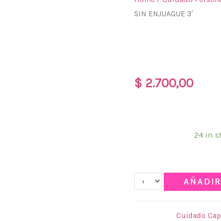
SIN ENJUAGUE 3′
KERATINA E
3′
$
2.700,00
KERATINA EN CREMA T
Disponibilidad:
24 in s
Qty
AÑADIR
Categories:
Cuidado Cap