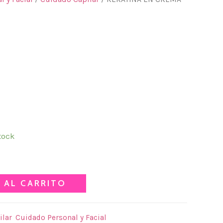
N CREMA SIN ENJUAGUE
RATAMIENTO CAPILAR 150ML.
tock
 AL CARRITO
ilar
,
Cuidado Personal y Facial