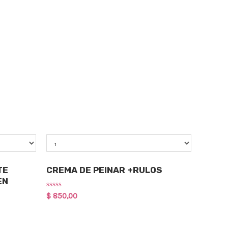
Qty
Cuidado Capilar
TE
CREMA DE PEINAR +RULOS
EN
Rated
$
850,00
0
out
of
5