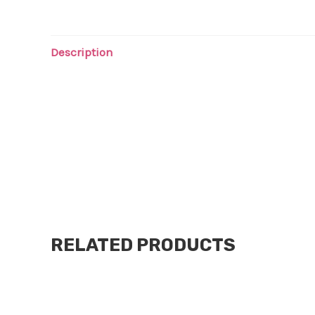
Description
KERATINA EN CREMA SIN ENJUAGUE REPARACION
Formato: crema.
Presentación: pomo.
Con fragancia.
Dermatológicamente testeado
RELATED PRODUCTS