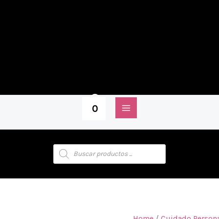
0
MAIN
MENU
Products
search
Home
/
Cuidado Personal