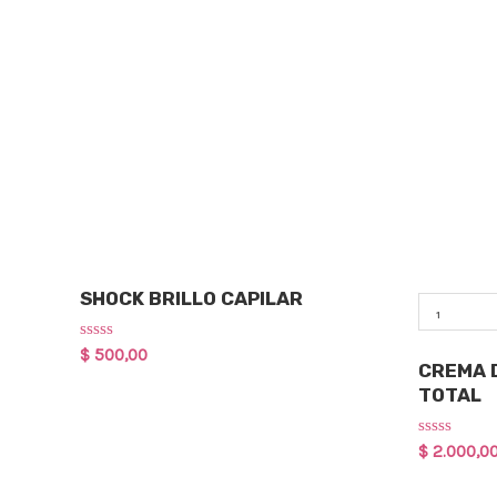
Cuidado Capilar
Qty
SHOCK BRILLO CAPILAR
Cuidado Ca
Rated
$
500,00
0
CREMA D
out
TOTAL
of
5
Rated
$
2.000,0
0
out
of