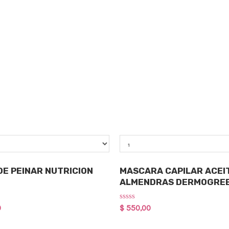
Qty
pilar
Cuidado Capilar
E PEINAR NUTRICION
MASCARA CAPILAR ACEI
ALMENDRAS DERMOGRE
Rated
0
$
550,00
0
out
of