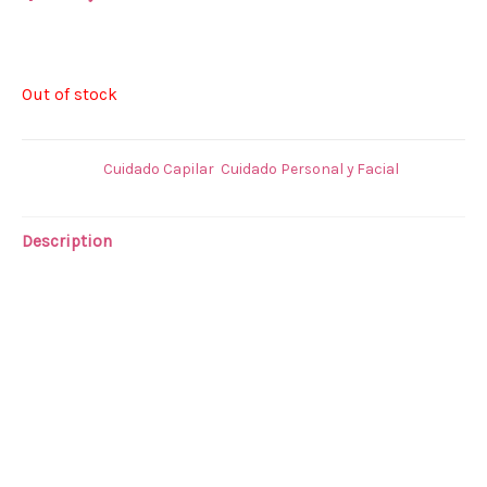
SACHET PLANCHITA CAPILAR JACTANS
Out of stock
Categories:
Cuidado Capilar
,
Cuidado Personal y Facial
Description
PROTECTOR TERMICO PLANCHITA
El protectore térmico
para el cabello
es un producto
específico
para
usar antes del secador y de la plancha. Su
función es sellar el
cabello
de forma que el calor de
estos aparatos no acabe pasando factura y afectando a
su estado por dentro y por fuera.