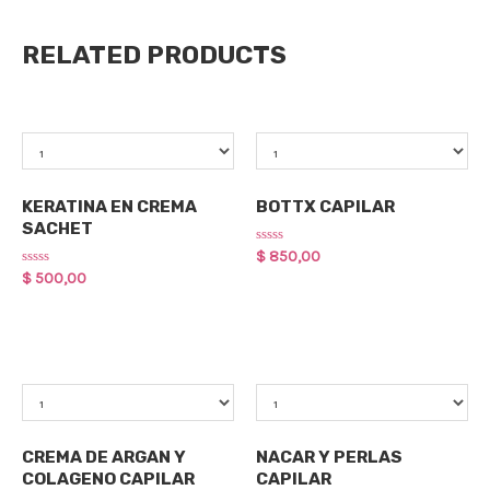
RELATED PRODUCTS
Qty
Qty
Cuidado Capilar
Cuidado Capilar
KERATINA EN CREMA
BOTTX CAPILAR
SACHET
Rated
$
850,00
0
Rated
$
500,00
out
0
of
out
5
of
5
Qty
Qty
Cuidado Capilar
Cuidado Capilar
CREMA DE ARGAN Y
NACAR Y PERLAS
COLAGENO CAPILAR
CAPILAR