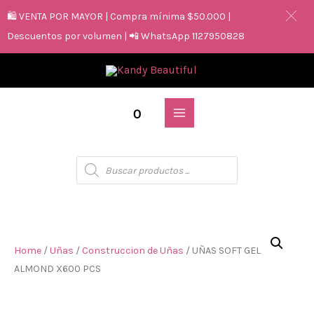
🛍️ VENTA POR MAYOR | Compra mínima $50.000 |
Descuentos por volumen | 📲 WhatsApp 1127950828
0
Home
/
Uñas
/
Construccion de Uñas
/ UÑAS SOFT GEL
ALMOND X600 PCS
UÑAS SOFT GEL ALMOND