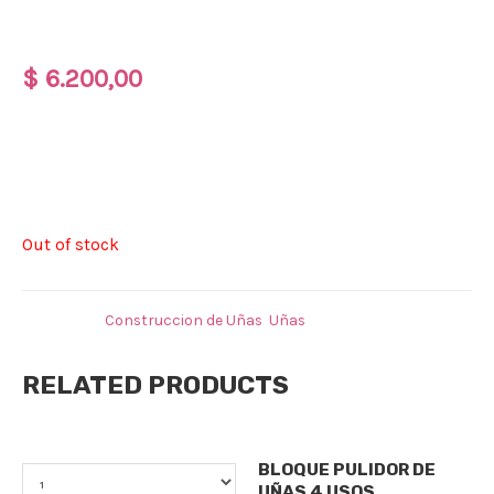
X600 PCS
$
6.200,00
UÑAS PRE
LIMADAS X 600PCS
Out of stock
Categories:
Construccion de Uñas
,
Uñas
RELATED PRODUCTS
Decoraciones para uñas
Qty
BLOQUE PULIDOR DE
UÑAS 4 USOS