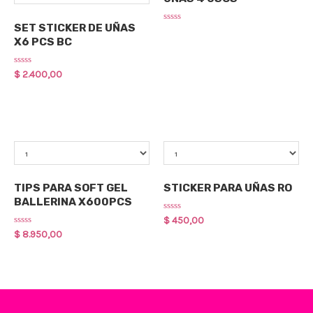
Decoraciones para uñas
SET STICKER DE UÑAS
Rated
0
X6 PCS BC
out
of
5
Rated
$
2.400,00
0
out
of
5
Qty
Qty
Construccion de Uñas
Decoraciones para uñas
TIPS PARA SOFT GEL
STICKER PARA UÑAS RO
BALLERINA X600PCS
Rated
$
450,00
0
Rated
$
8.950,00
out
0
of
out
5
of
5