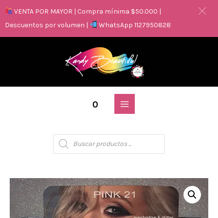
VENTA POR MAYOR | Compra mínima $50.000 |
Descuentos por volumen |
WhatsApp 1127950828
0