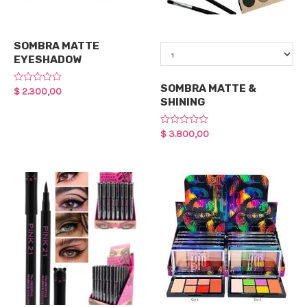
Maquillaje
Qty
SOMBRA MATTE
EYESHADOW
Maquillaje
SOMBRA MATTE &
Rated
$
2.300,00
0
SHINING
out
of
5
Rated
$
3.800,00
0
out
of
5