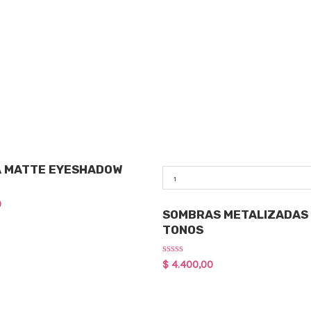
Qty
 MATTE EYESHADOW
Maquillaje
0
SOMBRAS METALIZADAS 
TONOS
Rated
$
4.400,00
0
out
of
5