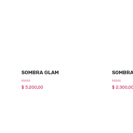
Maquillaje
Maquillaje
SOMBRA GLAM
SOMBRA
Rated
Rated
$
5.200,00
$
2.300,0
0
0
out
out
of
of
5
5