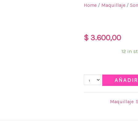
Home
/
Maquillaje
/
So
SOMBRA + G
$
3.600,00
Disponibilidad:
12 in s
Qty
AÑADIR
Categories:
Maquillaje
,