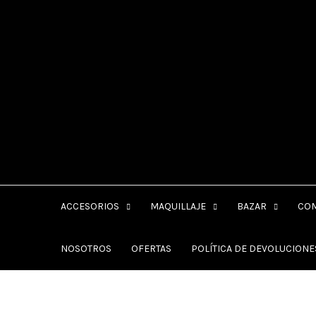
Ir
al
contenido
ACCESORIOS
MAQUILLAJE
BAZAR
CO
NOSOTROS
OFERTAS
POLÍTICA DE DEVOLUCION