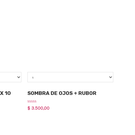
Qty
Maquillaje
X 10
SOMBRA DE OJOS + RUBOR
Rated
$
3.500,00
0
out
of
5