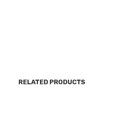
SOMBRAS + GLITTER POR 24 COLORES INTENSE
Sombra de ojos
en polvo rica en pigmentos.
-Se aplica y se difumina perfectamente.
–
Sombras
de
glitter
prensado con partículas ultr
-Ideal para fiestas y eventos.
RELATED PRODUCTS