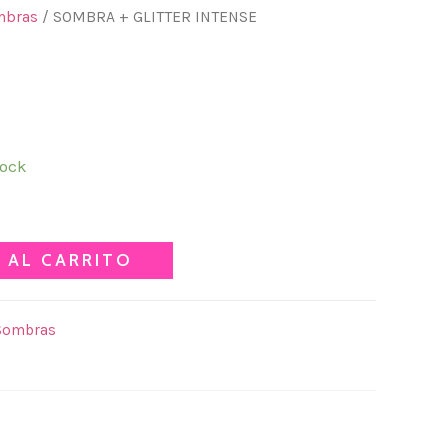
mbras
/ SOMBRA + GLITTER INTENSE
LITTER INTENSE
tock
 AL CARRITO
Sombras