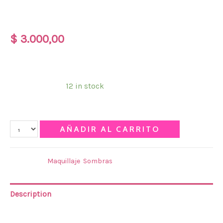
SOMBRA FASHION
$
3.000,00
SOMBRA TEJAR FASHION
Disponibilidad:
12 in stock
Qty
AÑADIR AL CARRITO
Categories:
Maquillaje
,
Sombras
Description
¡Crea looks únicos con nuestras sombras de ojos! Desde