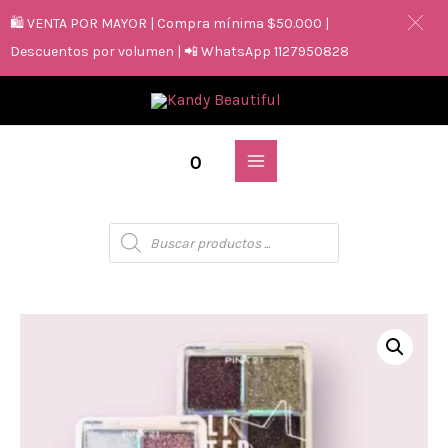
🛍️ VENTA POR MAYOR | Compra mínima $50.000 |
Descuentos por volumen | 📲 WhatsApp 1127950828
0