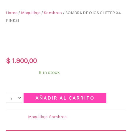
Home
/
Maquillaje
/
Sombras
/ SOMBRA DE OJOS GLITTER X4
PINK21
SOMBRA DE OJOS GLITTER
X4 PINK21
$
1.900,00
Disponibilidad:
6 in stock
Qty
AÑADIR AL CARRITO
Categories:
Maquillaje
,
Sombras