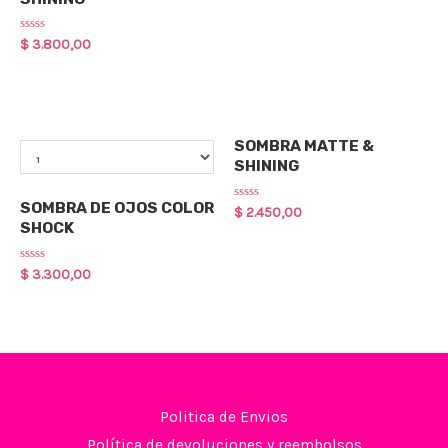
5
Rated
$
3.800,00
0
out
of
5
Maquillaje
Qty
SOMBRA MATTE &
SHINING
Maquillaje
SOMBRA DE OJOS COLOR
Rated
$
2.450,00
0
SHOCK
out
of
5
Rated
$
3.300,00
0
out
of
5
Politica de Envios
Política de devoluciones y reembolsos