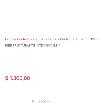
Home
/
Cuidado Personal y Facial
/
Cuidado Capilar
/ SHOCK
REESTRUCTURANTE INTENSIVO B.T.X
SHOCK REESTRUCTURANTE
INTENSIVO B.T.X
$
1.300,00
REESTRUCTURA & FORTALECE
Disponibilidad:
10 in stock