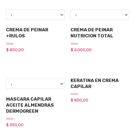
Qty
Qty
Cuidado Capilar
Cuidado Capilar
CREMA DE PEINAR
CREMA DE PEINAR
+RULOS
NUTRICION TOTAL
Rated
Rated
$
850,00
$
2.000,00
0
0
out
out
of
of
5
5
Cuidado Capilar
Qty
KERATINA EN CREMA
CAPILAR
Cuidado Capilar
MASCARA CAPILAR
Rated
$
850,00
0
ACEITE ALMENDRAS
out
DERMOGREEN
of
5
Rated
$
550,00
0
out