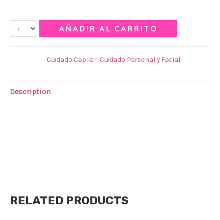
Qty
AÑADIR AL CARRITO
Categories:
Cuidado Capilar
,
Cuidado Personal y Facial
Description
SHOCK REESTRUCTURANTE INTENSIVO B.T.X
Su fórmula con Ácido Hialurónico reestructura y rellena
la fibra capilar dándole un shock de fuerza y elasticidad
a tu pelo. Ideal para pelos débiles y finos. 50 grs
RELATED PRODUCTS