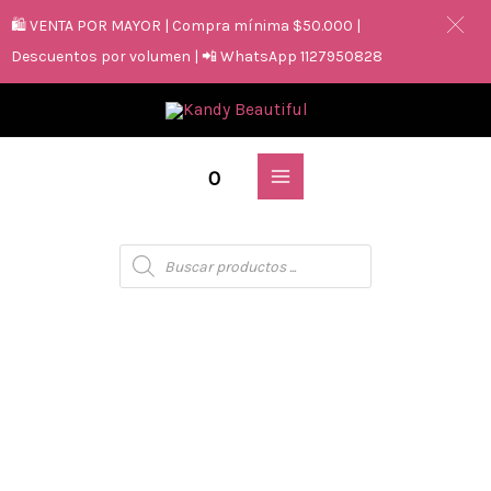
🛍️ VENTA POR MAYOR | Compra mínima $50.000 |
Descuentos por volumen | 📲 WhatsApp 1127950828
0