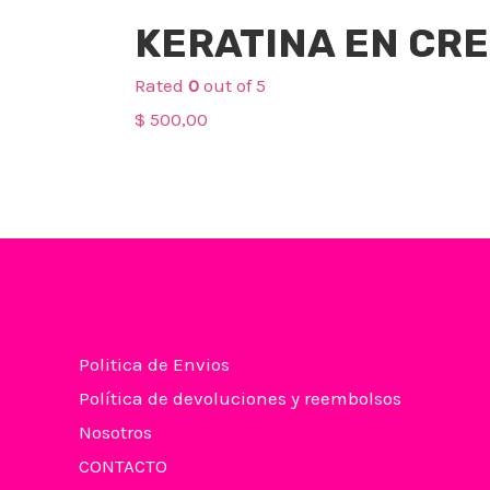
Cuidado Capilar
KERATINA EN CR
Rated
0
out of 5
$
500,00
Politica de Envios
Política de devoluciones y reembolsos
Nosotros
CONTACTO