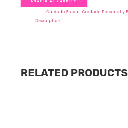
AÑADIR AL CARRITO
Categories:
Cuidado Facial
,
Cuidado Personal y F
Description
SERUM ANTIOXIDANTE CON COLAGENO, ACIDO HI
Además de ayudar a desvanecer visiblemente las 
proporcionar protección antioxidante para ayuda
RELATED PRODUCTS