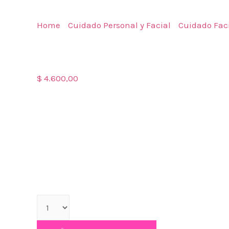
Home
/
Cuidado Personal y Facial
/
Cuidado Fac
ANTIOXIDANTE
SERUM ANTIOXIDANTE
$
4.600,00
ANTIOXIDANTE
Disponibilidad:
10 in stock
Qty