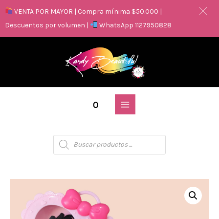
VENTA POR MAYOR | Compra mínima $50.000 |
Descuentos por volumen |
WhatsApp 1127950828
0