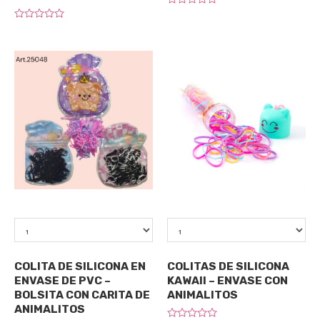
Rated
0
Rated
out
0
of
out
5
of
5
Qty
Qty
Accesorios
Accesorios
COLITA DE SILICONA EN
COLITAS DE SILICONA
ENVASE DE PVC –
KAWAII – ENVASE CON
BOLSITA CON CARITA DE
ANIMALITOS
ANIMALITOS