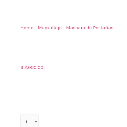
Home
/
Maquillaje
/
Mascara de Pestañas
/ MAS
THE ULTIMATE PINK21
MASCARA DE PESTAÑAS 
ULTIMATE PINK21
$
2.000,00
Disponibilidad:
12 in stock
Qty