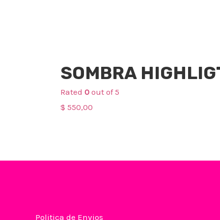
Maquillaje
SOMBRA HIGHLI
Rated
0
out of 5
$
550,00
Politica de Envios