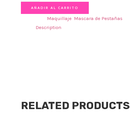
AÑADIR AL CARRITO
Categories:
Maquillaje
,
Mascara de Pestañas
Description
Mascara para
pestañas The Ultimathe
-Color Negro
-Su
cepillo
preciso brinda longitud,
volumen
y d
-Realza tus ojos con un resultado natural o dra
RELATED PRODUCTS