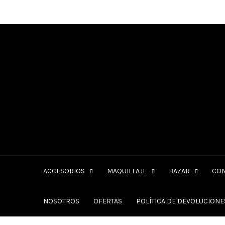
Ir
al
contenido
ACCESORIOS
MAQUILLAJE
BAZAR
CO
NOSOTROS
OFERTAS
POLÍTICA DE DEVOLUCION