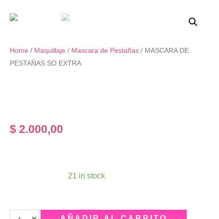
Home
/
Maquillaje
/
Mascara de Pestañas
/ MASCARA DE
PESTAÑAS SO EXTRA
MASCARA DE PESTAÑAS
SO EXTRA
$
2.000,00
THE 3X EFECT VOLUME,EXTENSION, CURVE
Disponibilidad:
21 in stock
Qty
AÑADIR AL CARRITO