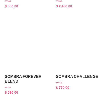
Rated
Rated
$
550,00
$
2.450,00
0
0
out
out
of
of
5
5
Maquillaje
Maquillaje
SOMBRA FOREVER
SOMBRA CHALLENGE
BLEND
Rated
$
770,00
0
Rated
$
590,00
out
0
of
out
5
of
5