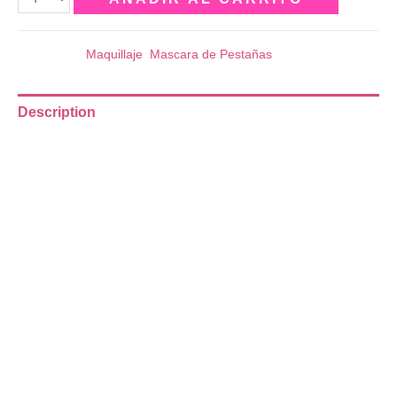
Categories:
Maquillaje
,
Mascara de Pestañas
Description
MASCARA DE PESTAÑAS SO EXTRA
PINK 21.
Mascara de pestañas SO EXTRA
de PINK 21 3
variantes:
-Curva
-Volume
-Alonga.