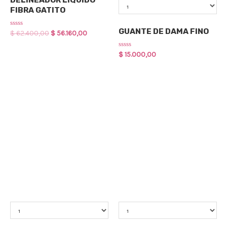
FIBRA GATITO
OFERTAS
GUANTE DE DAMA FINO
Rated
$
62.400,00
$
56.160,00
0
out
of
Rated
$
15.000,00
5
0
out
of
5
Qty
Qty
OFERTAS
OFERTAS