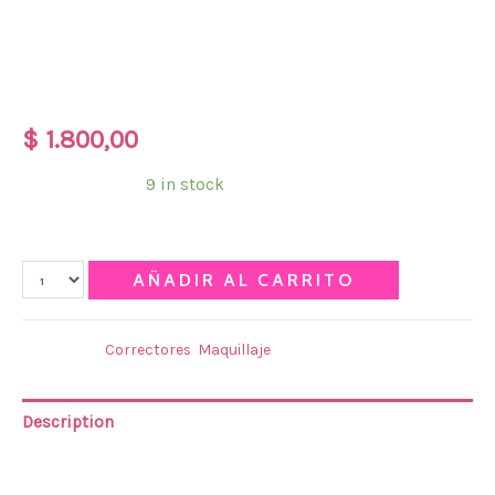
CORRECTOR LIQUIDO
C/APLICADOR LOVE
$
1.800,00
Disponibilidad:
9 in stock
Qty
AÑADIR AL CARRITO
Categories:
Correctores
,
Maquillaje
Description
CORRECTOR LIQUIDO C/APLICADOR LOVE