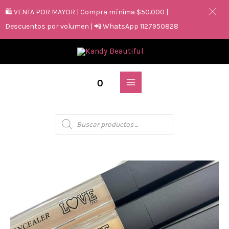
🛍️ VENTA POR MAYOR | Compra mínima $50.000 |
Descuentos por volumen | 📲 WhatsApp 1127950828
0