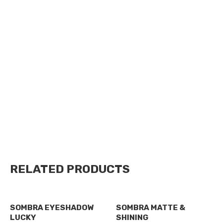
Ideal para una piel impecable debido a su fórmula de
alta cobertura que proporciona un acabado natural de
larga duración.
-El aplicador de precisión facilita una aplicación
uniforme.
-Disponible en diversos tonos, se adapta a tu piel.
-Llévalo contigo para retoques rápidos.
RELATED PRODUCTS
Maquillaje
Maquillaje
SOMBRA EYESHADOW
SOMBRA MATTE &
LUCKY
SHINING