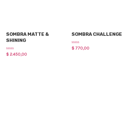
Maquillaje
Maquillaje
SOMBRA MATTE &
SOMBRA CHALLENGE
SHINING
Rated
$
770,00
0
Rated
$
2.450,00
out
0
of
out
5
of
5