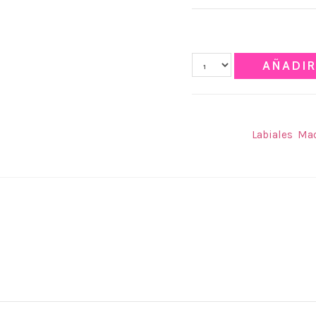
Qty
AÑADIR
SKU:
N/A
Categories:
Labiales
,
Maq
 4, Tono 5, Tono 6, Tono 7, Tono 8