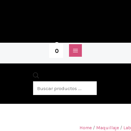
0
Home
/
Maquillaje
/
Lab