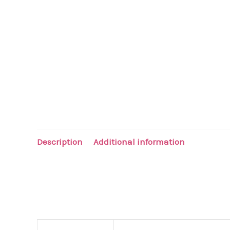
Description
Additional information
Labiales metalizados de terminacion matte
8 tonos disponibles
Tonos
Tono 1, Tono 2, Tono 3, Tono