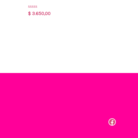
Rated
$
3.650,00
0
out
of
5