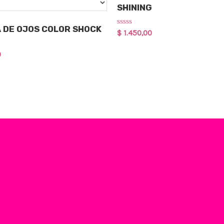
SHINING
 DE OJOS COLOR SHOCK
Rated
$
1.450,00
0
out
of
0
5