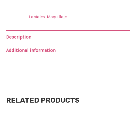
SKU:
N/A
Categories:
Labiales
,
Maquillaje
Description
Additional information
Brillo labial PINK 21
6 tonos de izquierda a derecha
RELATED PRODUCTS