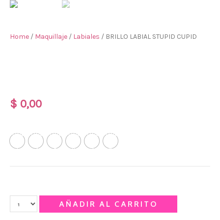
Home
/
Maquillaje
/
Labiales
/ BRILLO LABIAL STUPID CUPID
BRILLO LABIAL STUPID
CUPID
$
0,00
Tonos
Tono
Tono
Tono
Tono
Tono
Tono
1
2
3
4
5
6
Qty
AÑADIR AL CARRITO