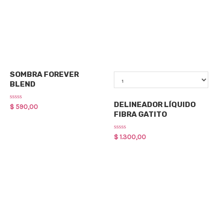
Maquillaje
Qty
SOMBRA FOREVER
BLEND
Delineadores
DELINEADOR LÍQUIDO
Rated
$
590,00
0
FIBRA GATITO
out
of
5
Rated
$
1.300,00
0
out
of
5