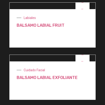
OFERTA
Labiales
BALSAMO LABIAL FRUIT
$
700,00
OFERTA
Cuidado Facial
BALSAMO LABIAL EXFOLIANTE
$
3.400,00