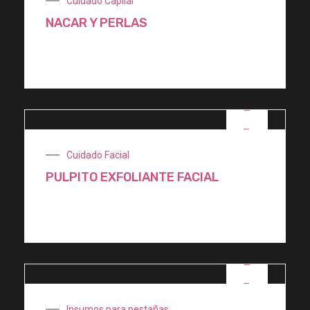
Cuidado Capilar
NACAR Y PERLAS
$
850,00
OFERTA
Cuidado Facial
PULPITO EXFOLIANTE FACIAL
$
900,00
OFERTA
Insumos para pestañas