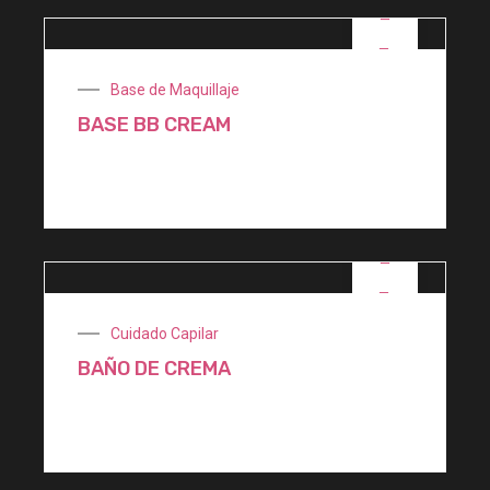
OFERTA
Base de Maquillaje
BASE BB CREAM
$
2.100,00
OFERTA
Cuidado Capilar
BAÑO DE CREMA
$
1.900,00