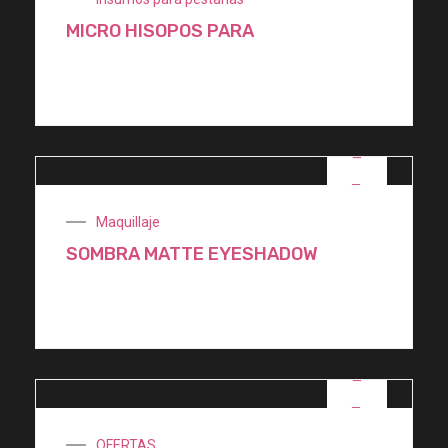
MICRO HISOPOS PARA
$
330,00
OFERTA
Maquillaje
SOMBRA MATTE EYESHADOW
$
3.150,00
OFERTA
OFERTAS