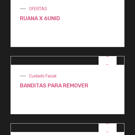
OFERTAS
RUANA X 6UNID
$
51.000,00
OFERTA
Cuidado Facial
BANDITAS PARA REMOVER
$
1.100,00
OFERTA