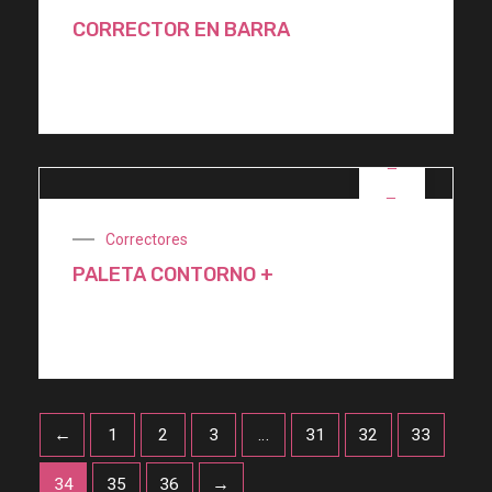
CORRECTOR EN BARRA
$
850,00
OFERTA
Correctores
PALETA CONTORNO +
$
2.400,00
←
1
2
3
…
31
32
33
34
35
36
→