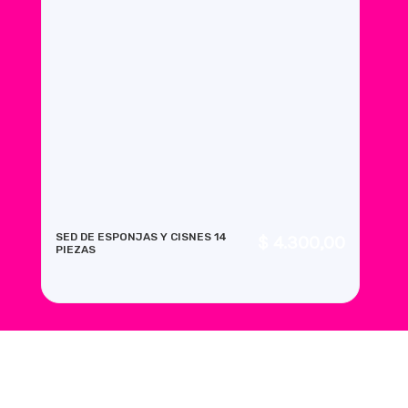
SED DE ESPONJAS Y CISNES 14
S
$
4.300,00
PIEZAS
P