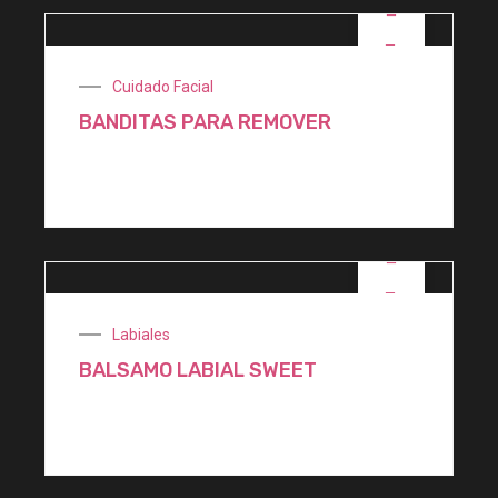
OFERTA
Cuidado Facial
BANDITAS PARA REMOVER
$
1.100,00
OFERTA
Labiales
BALSAMO LABIAL SWEET
$
900,00