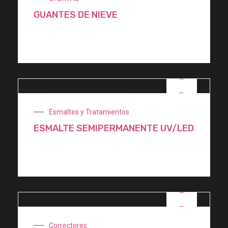
GUANTES DE NIEVE
$
114.000,00
OFERTA
Esmaltes y Tratamientos
ESMALTE SEMIPERMANENTE UV/LED
$
1.800,00
OFERTA
Correctores