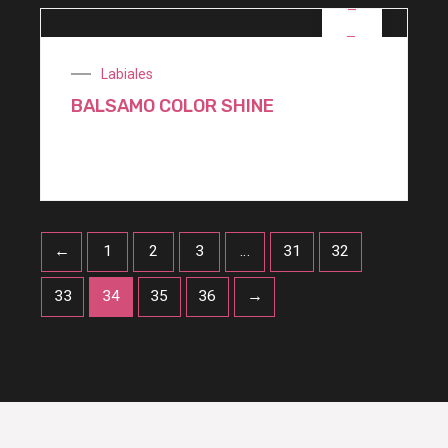
OFERTA
Labiales
BALSAMO COLOR SHINE
$
1.200,00
←
1
2
3
…
31
32
33
34
35
36
→